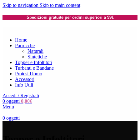
Skip to navigation
Skip to main content
Spedizioni gratuite per ordini superiori a 99€
Home
Parrucche
Naturali
Sintetiche
Topper e Infoltitori
Turbanti e Bandane
Protesi Uomo
Accessori
Info Utili
Accedi / Registrati
0
oggetti
0,00
€
Menu
0
oggetti
Topper e Infoltitori