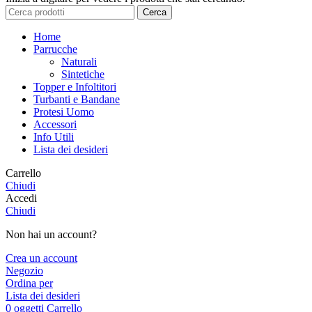
Cerca
Home
Parrucche
Naturali
Sintetiche
Topper e Infoltitori
Turbanti e Bandane
Protesi Uomo
Accessori
Info Utili
Lista dei desideri
Carrello
Chiudi
Accedi
Chiudi
Non hai un account?
Crea un account
Negozio
Ordina per
Lista dei desideri
0
oggetti
Carrello