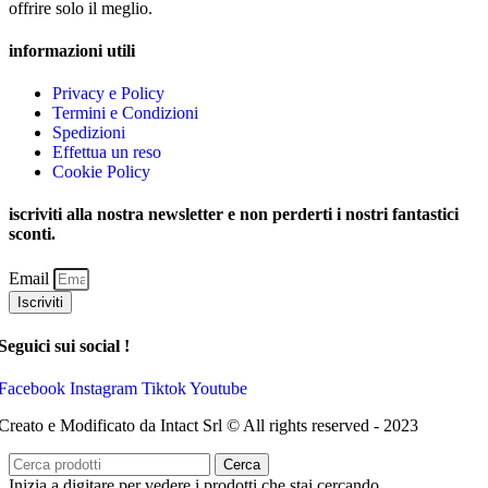
offrire solo il meglio.
informazioni utili
Privacy e Policy
Termini e Condizioni
Spedizioni
Effettua un reso
Cookie Policy
iscriviti alla nostra newsletter e non perderti i nostri fantastici
sconti.
Email
Iscriviti
Seguici sui social !
Facebook
Instagram
Tiktok
Youtube
Creato e Modificato da Intact Srl © All rights reserved - 2023
Cerca
Inizia a digitare per vedere i prodotti che stai cercando.