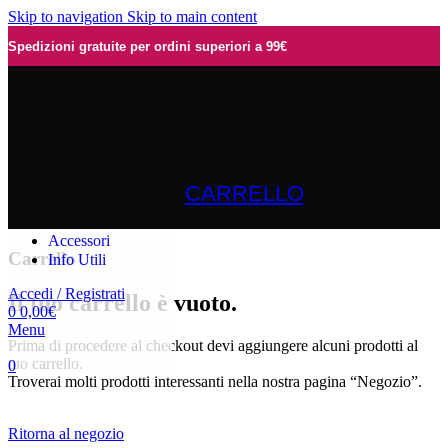
Skip to navigation
Skip to main content
Spedizioni gratuite per ordini superiori a 99€
Home
Parrucche
Naturali
Sintetiche
Topper e Infoltitori
CARRELLO
Turbanti e Bandane
Protesi Uomo
Accessori
Carrello
Info Utili
Accedi / Registrati
Il tuo carrello è vuoto.
0
0,00
€
Menu
Prima di procedere al checkout devi aggiungere alcuni prodotti al
tuo carrello.
0
Troverai molti prodotti interessanti nella nostra pagina “Negozio”.
Ritorna al negozio