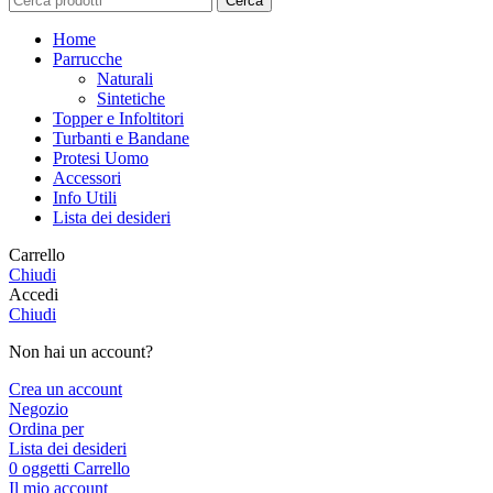
Cerca
Home
Parrucche
Naturali
Sintetiche
Topper e Infoltitori
Turbanti e Bandane
Protesi Uomo
Accessori
Info Utili
Lista dei desideri
Carrello
Chiudi
Accedi
Chiudi
Non hai un account?
Crea un account
Negozio
Ordina per
Lista dei desideri
0
oggetti
Carrello
Il mio account