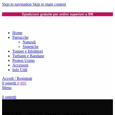
Skip to navigation
Skip to main content
Spedizioni gratuite per ordini superiori a 99€
Home
Parrucche
Naturali
Sintetiche
Topper e Infoltitori
Turbanti e Bandane
Protesi Uomo
Accessori
Info Utili
Accedi / Registrati
0
oggetti
0,00
€
Menu
0
oggetti
M44S_50% grey, darkest