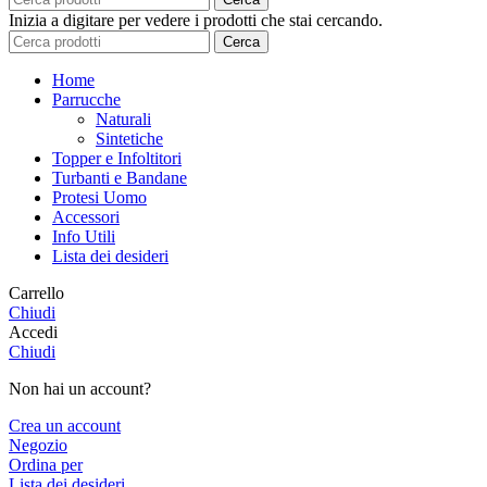
Inizia a digitare per vedere i prodotti che stai cercando.
Cerca
Home
Parrucche
Naturali
Sintetiche
Topper e Infoltitori
Turbanti e Bandane
Protesi Uomo
Accessori
Info Utili
Lista dei desideri
Carrello
Chiudi
Accedi
Chiudi
Non hai un account?
Crea un account
Negozio
Ordina per
Lista dei desideri