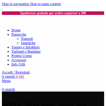
Skip to navigation
Skip to main content
Spedizioni gratuite per ordini superiori a 99€
Home
Parrucche
Naturali
Sintetiche
Topper e Infoltitori
Turbanti e Bandane
Protesi Uomo
Accessori
Info Utili
Accedi / Registrati
0
oggetti
0,00
€
Menu
0
oggetti
M51S_50% grey, light ash