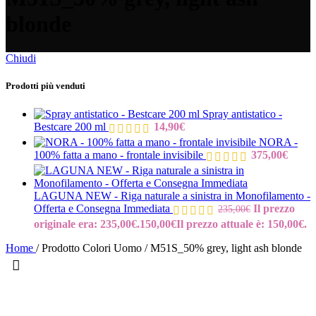
blonde
Chiudi
Prodotti più venduti
Spray antistatico -
Bestcare 200 ml
14,90
€
NORA -
100% fatta a mano - frontale invisibile
375,00
€
LAGUNA NEW - Riga naturale a sinistra in Monofilamento -
Offerta e Consegna Immediata
Il prezzo
235,00
€
originale era: 235,00€.
150,00
€
Il prezzo attuale è: 150,00€.
Home
/
Prodotto Colori Uomo
/
M51S_50% grey, light ash blonde