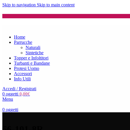
Skip to navigation
Skip to main content
Home
Parrucche
Naturali
Sintetiche
Topper e Infoltitori
Turbanti e Bandane
Protesi Uomo
Accessori
Info Utili
Accedi / Registrati
0
oggetti
0,00
€
Menu
0
oggetti
66-101-8R