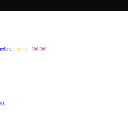
mediata
386,00
€
ù).