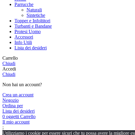
Parrucche
Naturali
Sintetiche
Topper e Infoltitori
Turbanti e Bandane
Protesi Uomo
Accessori
Info Utili
Lista dei desideri
Carrello
Chiudi
Accedi
Chiudi
Non hai un account?
Crea un account
Negozio
Ordina per
Lista dei desideri
0
oggetti
Carrello
Il mio account
;
Utilizziamo i cookie per essere sicuri che tu possa avere la migliore es