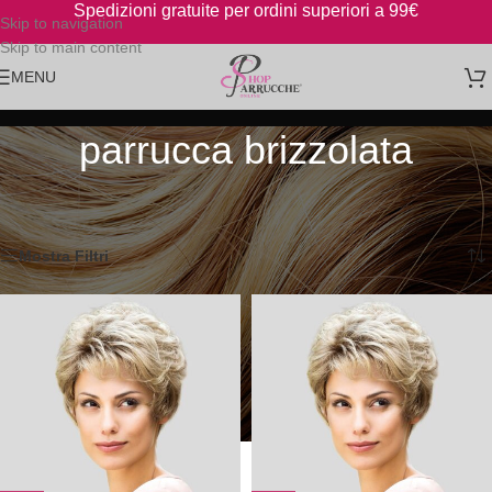
Spedizioni gratuite per ordini superiori a 99€
Skip to navigation
Skip to main content
MENU
parrucca brizzolata
Home
/
Prodotti taggati “parrucca brizzolata”
Visualizzazione di 2 risultati
Mostra Filtri