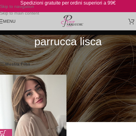
Spedizioni gratuite per ordini superiori a 99€
Skip to navigation
Skip to main content
MENU
parrucca lisca
Home
/
Prodotti taggati “parrucca lisca”
Visualizzazione del risultato
Mostra Filtri