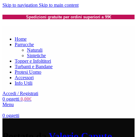
Skip to navigation
Skip to main content
Spedizioni gratuite per ordini superiori a 99€
Home
Parrucche
Naturali
Sintetiche
Topper e Infoltitori
Turbanti e Bandane
Protesi Uomo
Accessori
Info Utili
Accedi / Registrati
0
oggetti
0,00
€
Menu
0
oggetti
Postato da
Valerio Caputo