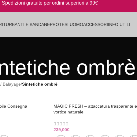
Spedizioni gratuite per ordini superiori a 99€
RI
TURBANTI E BANDANE
PROTESI UOMO
ACCESSORI
INFO UTILI
ntetiche ombrè
/ Balayage
/
Sintetiche ombrè
ibile Consegna
MAGIC FRESH – attaccatura trasparente e
vortice naturale
239,00
€