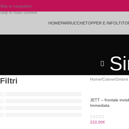
Skip to navigation
Skip to main content
HOME
PARRUCCHE
TOPPER E INFOLTITO
Si
Filtri
Home
/
Colore
/
Ombrè 
JETT – frontale invis
Immediata
222,00
€