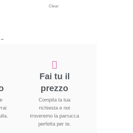
Clear
→
Fai tu il
o
prezzo
re
Compila la tua
vrai
richiesta e noi
lla.
troveremo la parrucca
perfetta per te.