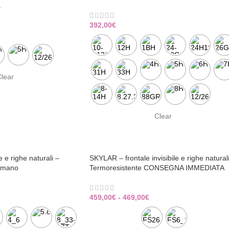
a
392,00
€
lear
Clear
le e righe naturali –
SKYLAR – frontale invisibile e righe natural
a mano
Termoresistente CONSEGNA IMMEDIATA
459,00
€
-
469,00
€