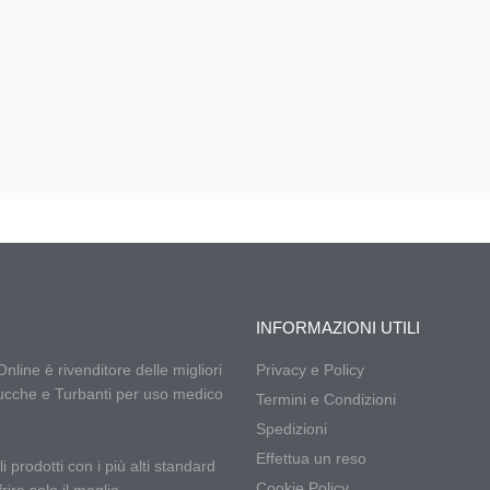
INFORMAZIONI UTILI
ine è rivenditore delle migliori
Privacy e Policy
cche e Turbanti per uso medico
Termini e Condizioni
Spedizioni
Effettua un reso
 prodotti con i più alti standard
Cookie Policy