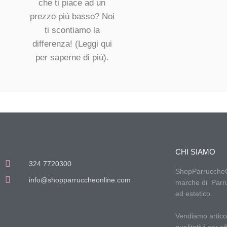
che ti piace ad un
prezzo più basso? Noi
ti scontiamo la
differenza!
(Leggi qui
per saperne di più).
CHI SIAMO
324 7720300
ShopParruccheOnl
info@shopparruccheonline.com
marche di Parru
ed estetico.
Vendiamo articoli