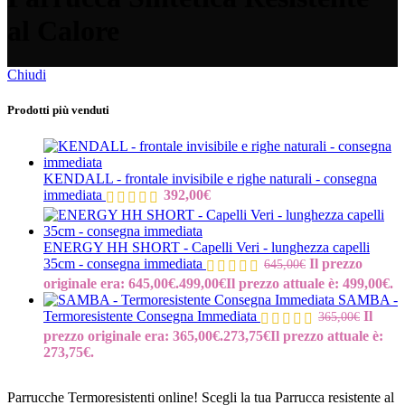
al Calore
Chiudi
Prodotti più venduti
KENDALL - frontale invisibile e righe naturali - consegna
immediata
392,00
€
ENERGY HH SHORT - Capelli Veri - lunghezza capelli
35cm - consegna immediata
Il prezzo
645,00
€
originale era: 645,00€.
499,00
€
Il prezzo attuale è: 499,00€.
SAMBA -
Termoresistente Consegna Immediata
Il
365,00
€
prezzo originale era: 365,00€.
273,75
€
Il prezzo attuale è:
273,75€.
Parrucche Termoresistenti online! Scegli la tua Parrucca resistente al