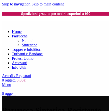
Skip to navigation
Skip to main content
Spedizioni gratuite per ordini superiori a 99€
Home
Parrucche
Naturali
Sintetiche
Topper e Infoltitori
Turbanti e Bandane
Protesi Uomo
Accessori
Info Utili
Accedi / Registrati
0
oggetti
0,00
€
Menu
0
oggetti
Parrucca Sintetica Resistente