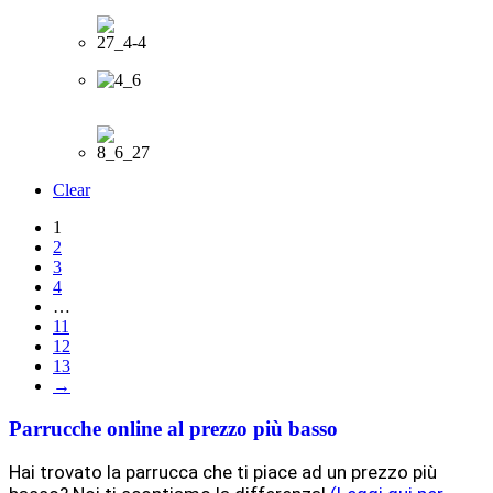
Clear
1
2
3
4
…
11
12
13
→
Parrucche online al prezzo più basso
Hai trovato la parrucca che ti piace ad un prezzo più