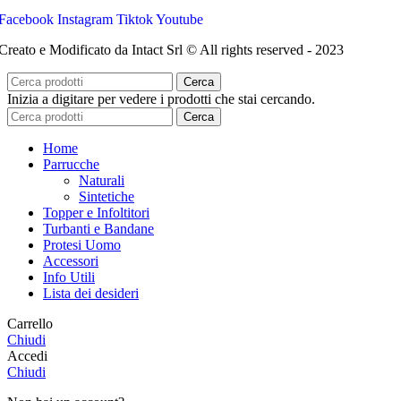
Facebook
Instagram
Tiktok
Youtube
Creato e Modificato da Intact Srl © All rights reserved - 2023
Cerca
Inizia a digitare per vedere i prodotti che stai cercando.
Cerca
Home
Parrucche
Naturali
Sintetiche
Topper e Infoltitori
Turbanti e Bandane
Protesi Uomo
Accessori
Info Utili
Lista dei desideri
Carrello
Chiudi
Accedi
Chiudi