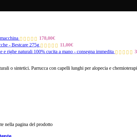
 macchina
178,00
€
che - Bestcare 275g
11,00
€
le e righe naturali 100% cucita a mano - consegna immedita
3
rali o sintetici. Parrucca con capelli lunghi per alopecia e chemioterap
te nella pagina del prodotto
ente