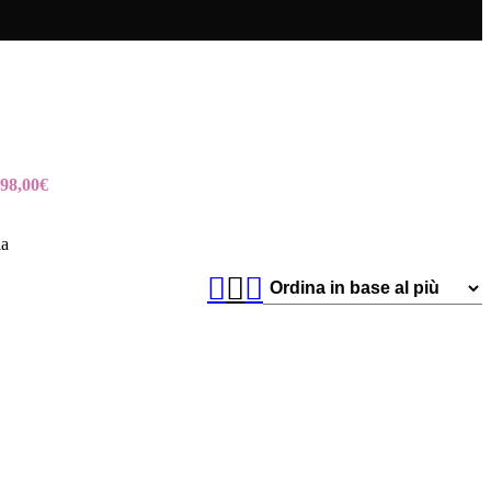
98,00
€
ia