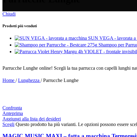
Chiudi
Prodotti più venduti
SUN VEGA - lavorata a
Shampoo per Parruc
VIOLET - frontale invisibi
Parrucche Lunghe online! Scegli la tua parrucca con capelli lunghi natu
Home
/
Lunghezza
/
Parrucche Lunghe
Confronta
Anteprima
Aggiungi alla lista dei desideri
Scegli
Questo prodotto ha più varianti. Le opzioni possono essere scel
MAGIC MUSIC MAXI – fatta a macchina Termoresit