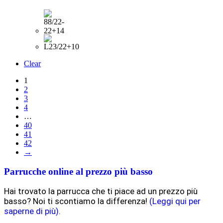
Clear
1
2
3
4
…
40
41
42
→
Parrucche online al prezzo più basso
Hai trovato la parrucca che ti piace ad un prezzo più
basso? Noi ti scontiamo la differenza!
(Leggi qui per
saperne di più).