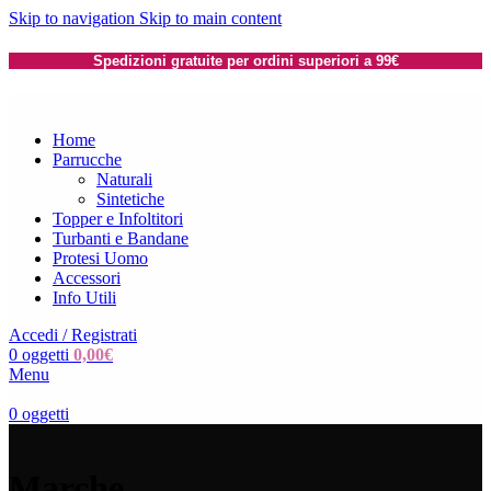
Skip to navigation
Skip to main content
Spedizioni gratuite per ordini superiori a 99€
Home
Parrucche
Naturali
Sintetiche
Topper e Infoltitori
Turbanti e Bandane
Protesi Uomo
Accessori
Info Utili
Accedi / Registrati
0
oggetti
0,00
€
Menu
0
oggetti
Marche