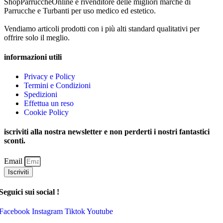
ShopParruccheOnline è rivenditore delle migliori marche di
Parrucche e Turbanti per uso medico ed estetico.
Vendiamo articoli prodotti con i più alti standard qualitativi per
offrire solo il meglio.
informazioni utili
Privacy e Policy
Termini e Condizioni
Spedizioni
Effettua un reso
Cookie Policy
iscriviti alla nostra newsletter e non perderti i nostri fantastici
sconti.
Email
Iscriviti
Seguici sui social !
Facebook
Instagram
Tiktok
Youtube