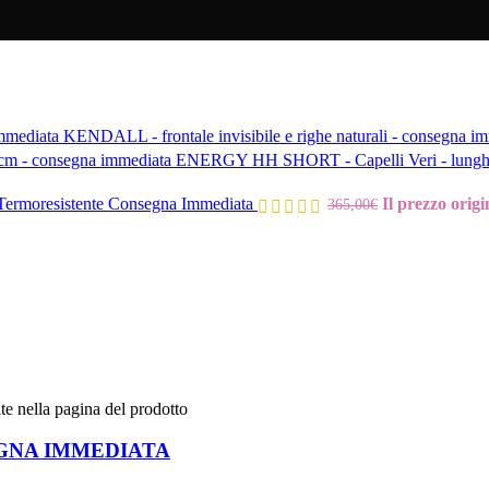
KENDALL - frontale invisibile e righe naturali - consegna i
ENERGY HH SHORT - Capelli Veri - lunghez
rmoresistente Consegna Immediata
Il prezzo origi
365,00
€
te nella pagina del prodotto
ONSEGNA IMMEDIATA