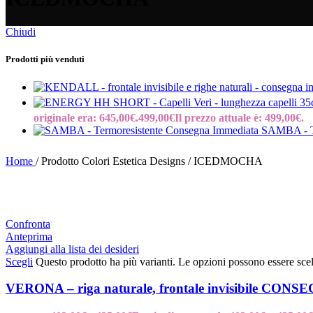
Chiudi
Prodotti più venduti
originale era: 645,00€.
499,00
€
Il prezzo attuale è: 499,00€.
SAMBA - Te
Home
/
Prodotto Colori Estetica Designs
/
ICEDMOCHA
Confronta
Anteprima
Aggiungi alla lista dei desideri
Scegli
Questo prodotto ha più varianti. Le opzioni possono essere scel
VERONA – riga naturale, frontale invisibile C