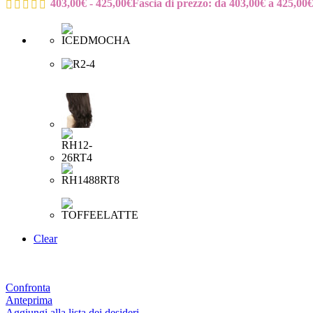
403,00
€
-
425,00
€
Fascia di prezzo: da 403,00€ a 425,00€
Clear
Confronta
Anteprima
Aggiungi alla lista dei desideri