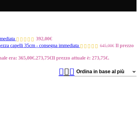
mmediata
392,00
€
za capelli 35cm - consegna immediata
Il prezzo
645,00
€
nale era: 365,00€.
273,75
€
Il prezzo attuale è: 273,75€.