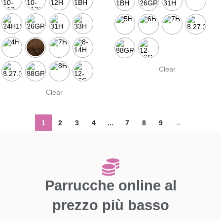
Clear
Clear
1
2
3
4
…
7
8
9
→
Parrucche online al
prezzo più basso