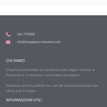
324 7720300
info@shopparruccheonline.com
CHI SIAMO
ShopParruccheOnline è rivenditore delle migliori marche di
Parrucche e Turbanti per uso medico ed estetico.
Vendiamo articoli prodotti con i più alti standard qualitativi per
offrire solo il meglio.
INFORMAZIONI UTILI