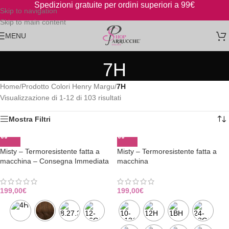
Spedizioni gratuite per ordini superiori a 99€
Skip to navigation
Skip to main content
MENU
7H
Home
/
Prodotto Colori Henry Margu
/
7H
Visualizzazione di 1-12 di 103 risultati
Mostra Filtri
Misty – Termoresistente fatta a
Misty – Termoresistente fatta a
macchina – Consegna Immediata
macchina
199,00
€
199,00
€