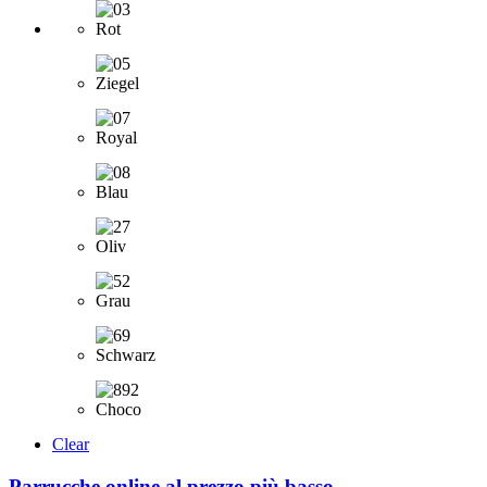
Clear
Parrucche online al prezzo più basso