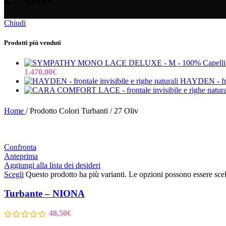
Chiudi
Prodotti più venduti
1.470,00
€
HAYDEN - fron
Home
/
Prodotto Colori Turbanti
/
27 Oliv
Confronta
Anteprima
Aggiungi alla lista dei desideri
Scegli
Questo prodotto ha più varianti. Le opzioni possono essere scel
Turbante – NIONA
48,50
€