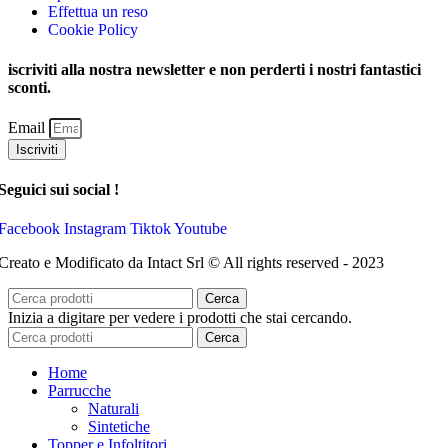
Effettua un reso
Cookie Policy
iscriviti alla nostra newsletter e non perderti i nostri fantastici
sconti.
Email
Iscriviti
Seguici sui social !
Facebook
Instagram
Tiktok
Youtube
Creato e Modificato da Intact Srl © All rights reserved - 2023
Cerca
Inizia a digitare per vedere i prodotti che stai cercando.
Cerca
Home
Parrucche
Naturali
Sintetiche
Topper e Infoltitori