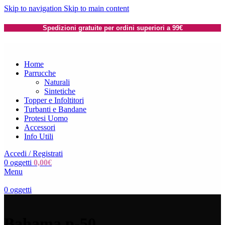
Skip to navigation
Skip to main content
Spedizioni gratuite per ordini superiori a 99€
Home
Parrucche
Naturali
Sintetiche
Topper e Infoltitori
Turbanti e Bandane
Protesi Uomo
Accessori
Info Utili
Accedi / Registrati
0
oggetti
0,00
€
Menu
0
oggetti
Bahama p-50