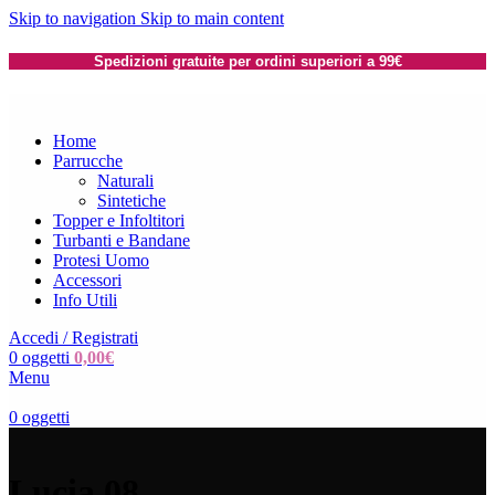
Skip to navigation
Skip to main content
Spedizioni gratuite per ordini superiori a 99€
Home
Parrucche
Naturali
Sintetiche
Topper e Infoltitori
Turbanti e Bandane
Protesi Uomo
Accessori
Info Utili
Accedi / Registrati
0
oggetti
0,00
€
Menu
0
oggetti
Lucia 08