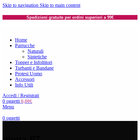
Skip to navigation
Skip to main content
Spedizioni gratuite per ordini superiori a 99€
Home
Parrucche
Naturali
Sintetiche
Topper e Infoltitori
Turbanti e Bandane
Protesi Uomo
Accessori
Info Utili
Accedi / Registrati
0
oggetti
0,00
€
Menu
0
oggetti
niona-07