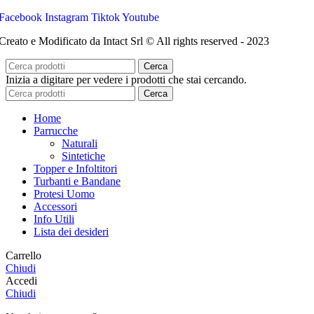
Facebook
Instagram
Tiktok
Youtube
Creato e Modificato da Intact Srl © All rights reserved - 2023
Cerca
Inizia a digitare per vedere i prodotti che stai cercando.
Cerca
Home
Parrucche
Naturali
Sintetiche
Topper e Infoltitori
Turbanti e Bandane
Protesi Uomo
Accessori
Info Utili
Lista dei desideri
Carrello
Chiudi
Accedi
Chiudi