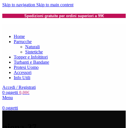
Skip to navigation
Skip to main content
Spedizioni gratuite per ordini superiori a 99€
Home
Parrucche
Naturali
Sintetiche
Topper e Infoltitori
Turbanti e Bandane
Protesi Uomo
Accessori
Info Utili
Accedi / Registrati
0
oggetti
0,00
€
Menu
0
oggetti
niona-37