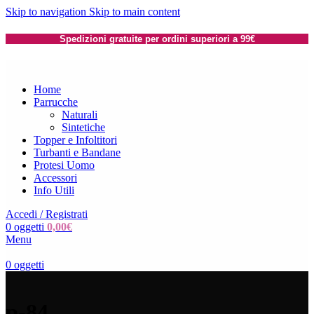
Skip to navigation
Skip to main content
Spedizioni gratuite per ordini superiori a 99€
Home
Parrucche
Naturali
Sintetiche
Topper e Infoltitori
Turbanti e Bandane
Protesi Uomo
Accessori
Info Utili
Accedi / Registrati
0
oggetti
0,00
€
Menu
0
oggetti
p-84