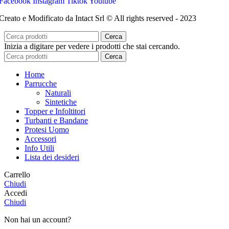
Facebook
Instagram
Tiktok
Youtube
Creato e Modificato da Intact Srl © All rights reserved - 2023
Cerca
Inizia a digitare per vedere i prodotti che stai cercando.
Cerca
Home
Parrucche
Naturali
Sintetiche
Topper e Infoltitori
Turbanti e Bandane
Protesi Uomo
Accessori
Info Utili
Lista dei desideri
Carrello
Chiudi
Accedi
Chiudi
Non hai un account?