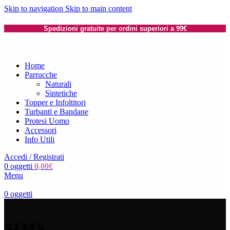
Skip to navigation
Skip to main content
Spedizioni gratuite per ordini superiori a 99€
Home
Parrucche
Naturali
Sintetiche
Topper e Infoltitori
Turbanti e Bandane
Protesi Uomo
Accessori
Info Utili
Accedi / Registrati
0
oggetti
0,00
€
Menu
0
oggetti
51MS