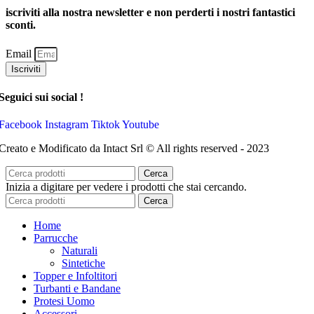
iscriviti alla nostra newsletter e non perderti i nostri fantastici
sconti.
Email
Iscriviti
Seguici sui social !
Facebook
Instagram
Tiktok
Youtube
Creato e Modificato da Intact Srl © All rights reserved - 2023
Cerca
Inizia a digitare per vedere i prodotti che stai cercando.
Cerca
Home
Parrucche
Naturali
Sintetiche
Topper e Infoltitori
Turbanti e Bandane
Protesi Uomo
Accessori