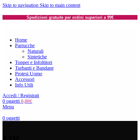
Skip to navigation
Skip to main content
Spedizioni gratuite per ordini superiori a 99€
Home
Parrucche
Naturali
Sintetiche
Topper e Infoltitori
Turbanti e Bandane
Protesi Uomo
Accessori
Info Utili
Accedi / Registrati
0
oggetti
0,00
€
Menu
0
oggetti
12R