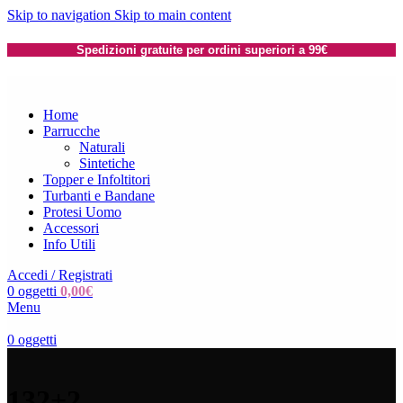
Skip to navigation
Skip to main content
Spedizioni gratuite per ordini superiori a 99€
Home
Parrucche
Naturali
Sintetiche
Topper e Infoltitori
Turbanti e Bandane
Protesi Uomo
Accessori
Info Utili
Accedi / Registrati
0
oggetti
0,00
€
Menu
0
oggetti
132+2