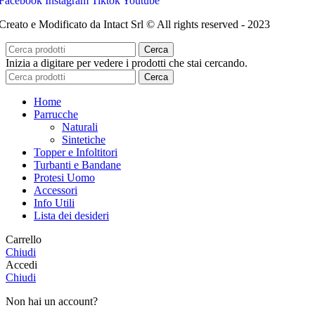
Facebook
Instagram
Tiktok
Youtube
Creato e Modificato da Intact Srl © All rights reserved - 2023
Cerca
Inizia a digitare per vedere i prodotti che stai cercando.
Cerca
Home
Parrucche
Naturali
Sintetiche
Topper e Infoltitori
Turbanti e Bandane
Protesi Uomo
Accessori
Info Utili
Lista dei desideri
Carrello
Chiudi
Accedi
Chiudi
Non hai un account?