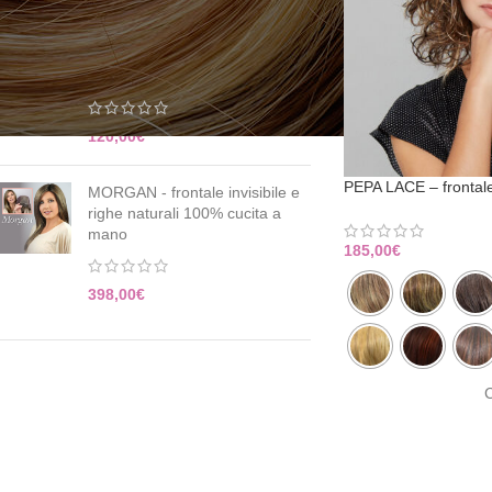
Fascia con Capelli (Headband
Wig) - Biondo Chiarissimo
120,00
€
PEPA LACE – frontale 
MORGAN - frontale invisibile e
righe naturali 100% cucita a
mano
185,00
€
398,00
€
C