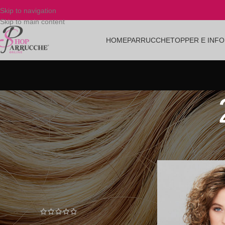
Skip to navigation
Skip to main content
HOME
PARRUCCHE
TOPPER E INFO
Home
/
Prodotto Color
PRODOTTI PIÙ VENDUTI
ENERGY HH MEDIUM - Capelli
Veri - lunghezza capelli 45cm
785,00
€