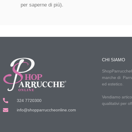
per saperne di più).
CHI SIAMO
ShopParruccheOnl
marche di Parru
ed estetico.
Vendiamo articoli
324 7720300
qualitativi per of
info@shopparruccheonline.com