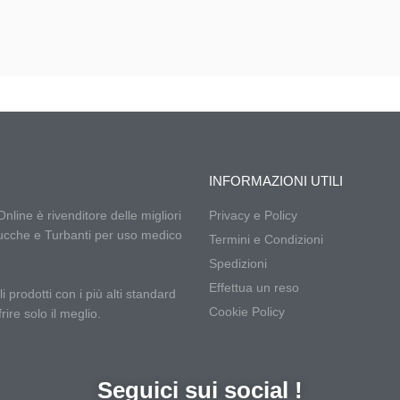
INFORMAZIONI UTILI
ine è rivenditore delle migliori
Privacy e Policy
cche e Turbanti per uso medico
Termini e Condizioni
Spedizioni
Effettua un reso
 prodotti con i più alti standard
Cookie Policy
frire solo il meglio.
Seguici sui social !