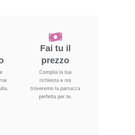
Fai tu il
o
prezzo
re
Compila la tua
vrai
richiesta e noi
lla.
troveremo la parrucca
perfetta per te.