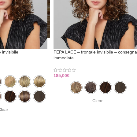
invisibile
PEPA LACE – frontale invisibile – consegna
immediata
185,00
€
Clear
lear