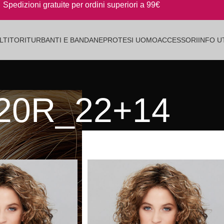
Spedizioni gratuite per ordini superiori a 99€
LTITORI
TURBANTI E BANDANE
PROTESI UOMO
ACCESSORI
INFO UT
20R_22+14
i
/
20R_22+14