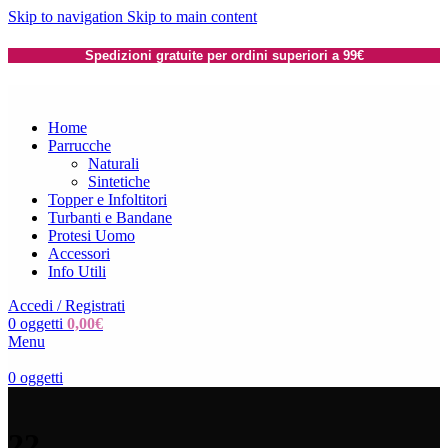
Skip to navigation
Skip to main content
Spedizioni gratuite per ordini superiori a 99€
Home
Parrucche
Naturali
Sintetiche
Topper e Infoltitori
Turbanti e Bandane
Protesi Uomo
Accessori
Info Utili
Accedi / Registrati
0
oggetti
0,00
€
Menu
0
oggetti
22