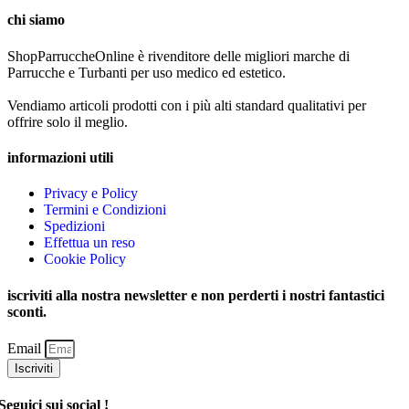
chi siamo
ShopParruccheOnline è rivenditore delle migliori marche di
Parrucche e Turbanti per uso medico ed estetico.
Vendiamo articoli prodotti con i più alti standard qualitativi per
offrire solo il meglio.
informazioni utili
Privacy e Policy
Termini e Condizioni
Spedizioni
Effettua un reso
Cookie Policy
iscriviti alla nostra newsletter e non perderti i nostri fantastici
sconti.
Email
Iscriviti
Seguici sui social !