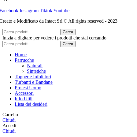
Facebook
Instagram
Tiktok
Youtube
Creato e Modificato da Intact Srl © All rights reserved - 2023
Cerca
Inizia a digitare per vedere i prodotti che stai cercando.
Cerca
Home
Parrucche
Naturali
Sintetiche
Topper e Infoltitori
Turbanti e Bandane
Protesi Uomo
Accessori
Info Utili
Lista dei desideri
Carrello
Chiudi
Accedi
Chiudi