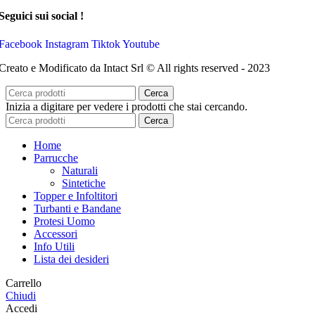
Seguici sui social !
Facebook
Instagram
Tiktok
Youtube
Creato e Modificato da Intact Srl © All rights reserved - 2023
Cerca
Inizia a digitare per vedere i prodotti che stai cercando.
Cerca
Home
Parrucche
Naturali
Sintetiche
Topper e Infoltitori
Turbanti e Bandane
Protesi Uomo
Accessori
Info Utili
Lista dei desideri
Carrello
Chiudi
Accedi