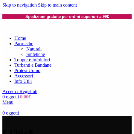
Skip to navigation
Skip to main content
Spedizioni gratuite per ordini superiori a 99€
Home
Parrucche
Naturali
Sintetiche
Topper e Infoltitori
Turbanti e Bandane
Protesi Uomo
Accessori
Info Utili
Accedi / Registrati
0
oggetti
0,00
€
Menu
0
oggetti
L130+8