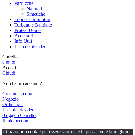
Parrucche
Naturali
Sintetiche
Topper e Infoltitori
Turbanti e Bandane
Protesi Uomo
Accessori
Info Utili
Lista dei desideri
Carrello
Chiudi
Accedi
Chiudi
Non hai un account?
Crea un account
Negozio
Ordina per
Lista dei desideri
0
oggetti
Carrello
Il mio account
;
Utilizziamo i cookie per essere sicuri che tu possa avere la migliore