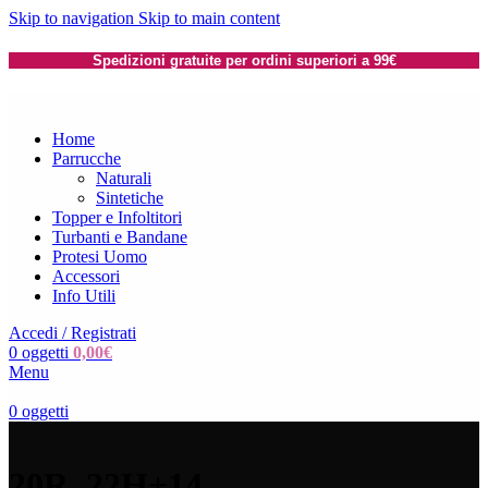
Skip to navigation
Skip to main content
Spedizioni gratuite per ordini superiori a 99€
Home
Parrucche
Naturali
Sintetiche
Topper e Infoltitori
Turbanti e Bandane
Protesi Uomo
Accessori
Info Utili
Accedi / Registrati
0
oggetti
0,00
€
Menu
0
oggetti
20R_22H+14