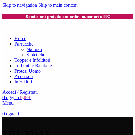
Skip to navigation
Skip to main content
Spedizioni gratuite per ordini superiori a 99€
Home
Parrucche
Naturali
Sintetiche
Topper e Infoltitori
Turbanti e Bandane
Protesi Uomo
Accessori
Info Utili
Accedi / Registrati
0
oggetti
0,00
€
Menu
0
oggetti
22H_22+12