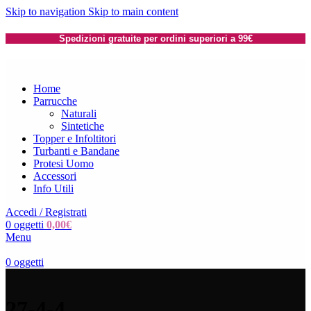
Skip to navigation
Skip to main content
Spedizioni gratuite per ordini superiori a 99€
Home
Parrucche
Naturali
Sintetiche
Topper e Infoltitori
Turbanti e Bandane
Protesi Uomo
Accessori
Info Utili
Accedi / Registrati
0
oggetti
0,00
€
Menu
0
oggetti
27-4-4