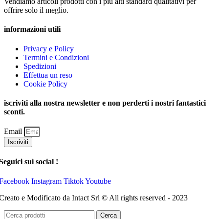
Vendiamo articoli prodotti con i più alti standard qualitativi per
offrire solo il meglio.
informazioni utili
Privacy e Policy
Termini e Condizioni
Spedizioni
Effettua un reso
Cookie Policy
iscriviti alla nostra newsletter e non perderti i nostri fantastici
sconti.
Email
Iscriviti
Seguici sui social !
Facebook
Instagram
Tiktok
Youtube
Creato e Modificato da Intact Srl © All rights reserved - 2023
Cerca