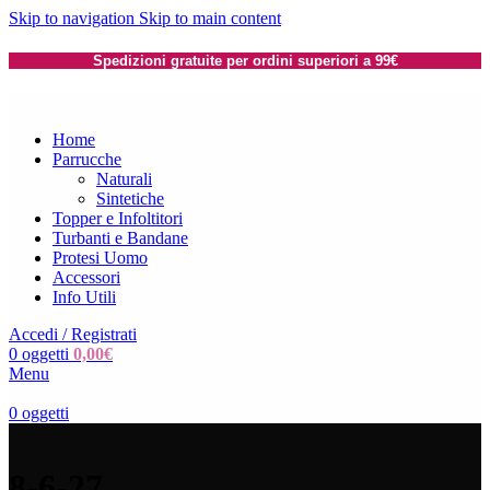
Skip to navigation
Skip to main content
Spedizioni gratuite per ordini superiori a 99€
Home
Parrucche
Naturali
Sintetiche
Topper e Infoltitori
Turbanti e Bandane
Protesi Uomo
Accessori
Info Utili
Accedi / Registrati
0
oggetti
0,00
€
Menu
0
oggetti
8-6-27