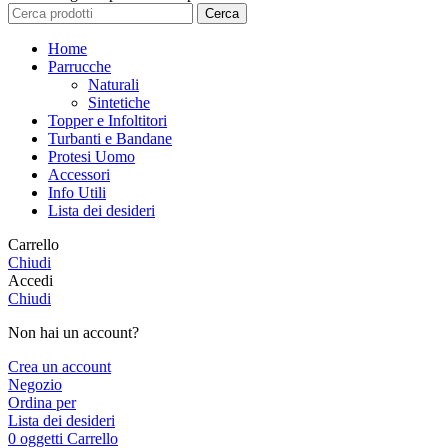
Cerca
Home
Parrucche
Naturali
Sintetiche
Topper e Infoltitori
Turbanti e Bandane
Protesi Uomo
Accessori
Info Utili
Lista dei desideri
Carrello
Chiudi
Accedi
Chiudi
Non hai un account?
Crea un account
Negozio
Ordina per
Lista dei desideri
0
oggetti
Carrello