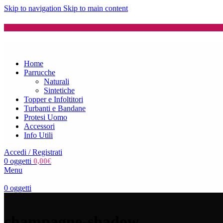
Skip to navigation
Skip to main content
Home
Parrucche
Naturali
Sintetiche
Topper e Infoltitori
Turbanti e Bandane
Protesi Uomo
Accessori
Info Utili
Accedi / Registrati
0
oggetti
0,00
€
Menu
0
oggetti
champagne-shadow