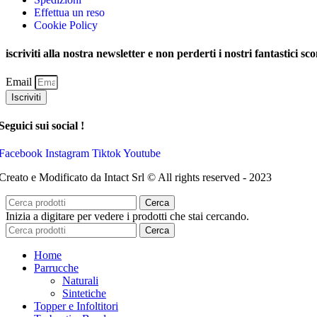
Effettua un reso
Cookie Policy
iscriviti alla nostra newsletter e non perderti i nostri fantastici sco
Email
Iscriviti
Seguici sui social !
Facebook
Instagram
Tiktok
Youtube
Creato e Modificato da Intact Srl © All rights reserved - 2023
Cerca
Inizia a digitare per vedere i prodotti che stai cercando.
Cerca
Home
Parrucche
Naturali
Sintetiche
Topper e Infoltitori