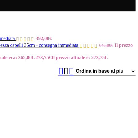
mmediata
392,00
€
za capelli 35cm - consegna immediata
Il prezzo
645,00
€
nale era: 365,00€.
273,75
€
Il prezzo attuale è: 273,75€.