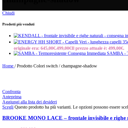
Chiudi
Prodotti più venduti
originale era: 645,00€.
499,00
€
Il prezzo attuale è: 499,00€.
SAMBA - Te
Home
/
Prodotto Colori switch
/
champagne-shadow
Confronta
Anteprima
Aggiungi alla lista dei desideri
Scegli
Questo prodotto ha più varianti. Le opzioni possono essere scel
BROOKE MONO LACE – frontale invisibile e righe n