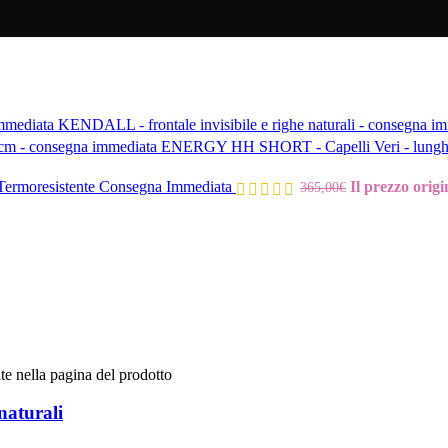
KENDALL - frontale invisibile e righe naturali - consegna i
ENERGY HH SHORT - Capelli Veri - lunghez
rmoresistente Consegna Immediata
Il prezzo origi
365,00
€
te nella pagina del prodotto
aturali