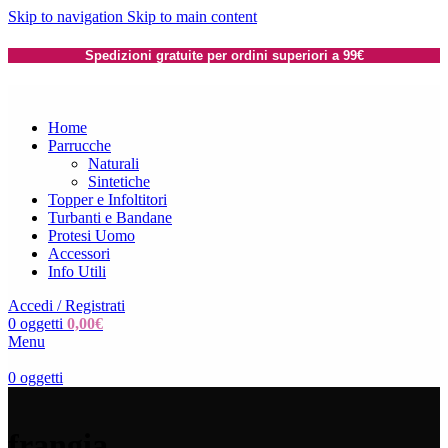
Skip to navigation
Skip to main content
Spedizioni gratuite per ordini superiori a 99€
Home
Parrucche
Naturali
Sintetiche
Topper e Infoltitori
Turbanti e Bandane
Protesi Uomo
Accessori
Info Utili
Accedi / Registrati
0
oggetti
0,00
€
Menu
0
oggetti
frangia