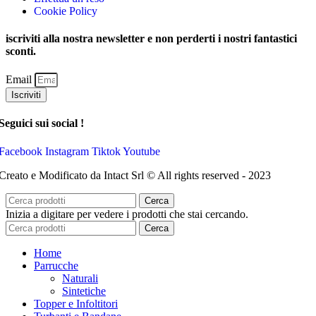
Cookie Policy
iscriviti alla nostra newsletter e non perderti i nostri fantastici
sconti.
Email
Iscriviti
Seguici sui social !
Facebook
Instagram
Tiktok
Youtube
Creato e Modificato da Intact Srl © All rights reserved - 2023
Cerca
Inizia a digitare per vedere i prodotti che stai cercando.
Cerca
Home
Parrucche
Naturali
Sintetiche
Topper e Infoltitori