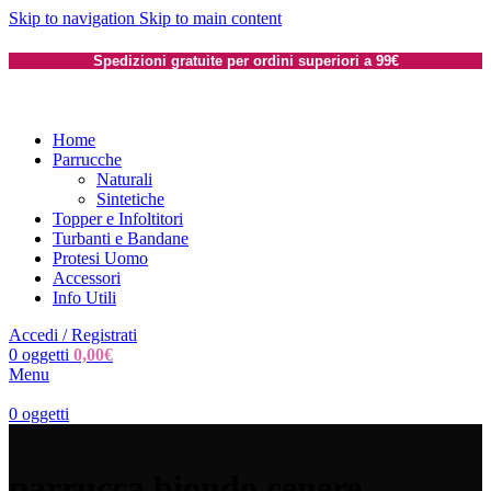
Skip to navigation
Skip to main content
Spedizioni gratuite per ordini superiori a 99€
Home
Parrucche
Naturali
Sintetiche
Topper e Infoltitori
Turbanti e Bandane
Protesi Uomo
Accessori
Info Utili
Accedi / Registrati
0
oggetti
0,00
€
Menu
0
oggetti
parrucca biondo cenere