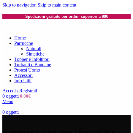
Skip to navigation
Skip to main content
Spedizioni gratuite per ordini superiori a 99€
Home
Parrucche
Naturali
Sintetiche
Topper e Infoltitori
Turbanti e Bandane
Protesi Uomo
Accessori
Info Utili
Accedi / Registrati
0
oggetti
0,00
€
Menu
0
oggetti
parrucca castano cioccolata