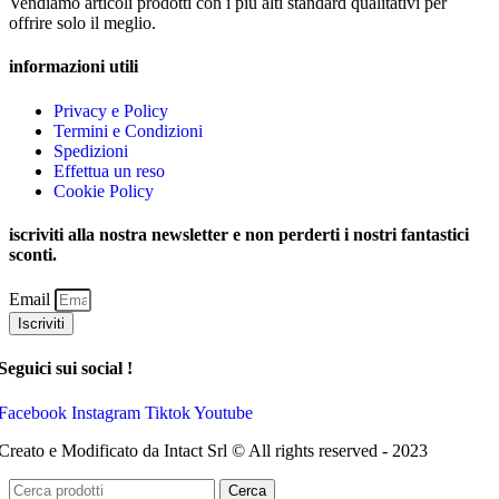
Vendiamo articoli prodotti con i più alti standard qualitativi per
offrire solo il meglio.
informazioni utili
Privacy e Policy
Termini e Condizioni
Spedizioni
Effettua un reso
Cookie Policy
iscriviti alla nostra newsletter e non perderti i nostri fantastici
sconti.
Email
Iscriviti
Seguici sui social !
Facebook
Instagram
Tiktok
Youtube
Creato e Modificato da Intact Srl © All rights reserved - 2023
Cerca