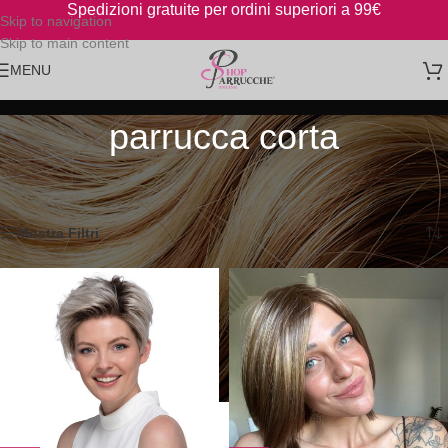
Spedizioni gratuite per ordini superiori a 99€
Skip to navigation
Skip to main content
MENU
parrucca corta
Home
/
Prodotti taggati “parrucca corta”
Visualizzazione di 1-12 di 14 risultati
Mostra Filtri