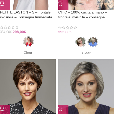
PETITE EASTON – S – frontale
CHIC – 100% cucita a mano –
invisibile – Consegna Immediata
frontale invisibile – consegna
immediata
298,00
€
395,00
€
354,00
€
Clear
Clear