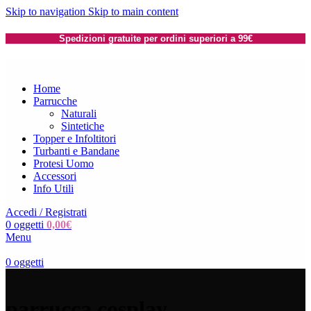
Skip to navigation
Skip to main content
Spedizioni gratuite per ordini superiori a 99€
Home
Parrucche
Naturali
Sintetiche
Topper e Infoltitori
Turbanti e Bandane
Protesi Uomo
Accessori
Info Utili
Accedi / Registrati
0
oggetti
0,00
€
Menu
0
oggetti
parrucca cosplay