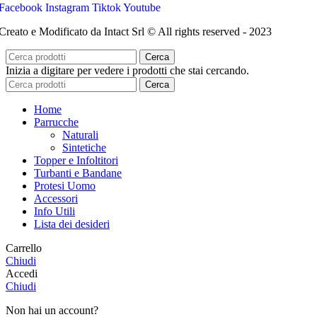
Facebook
Instagram
Tiktok
Youtube
Creato e Modificato da Intact Srl © All rights reserved - 2023
Cerca
Inizia a digitare per vedere i prodotti che stai cercando.
Cerca
Home
Parrucche
Naturali
Sintetiche
Topper e Infoltitori
Turbanti e Bandane
Protesi Uomo
Accessori
Info Utili
Lista dei desideri
Carrello
Chiudi
Accedi
Chiudi
Non hai un account?