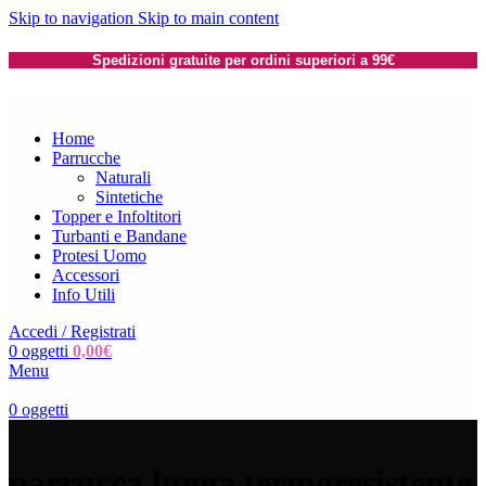
Skip to navigation
Skip to main content
Spedizioni gratuite per ordini superiori a 99€
Home
Parrucche
Naturali
Sintetiche
Topper e Infoltitori
Turbanti e Bandane
Protesi Uomo
Accessori
Info Utili
Accedi / Registrati
0
oggetti
0,00
€
Menu
0
oggetti
parrucca lunga termoresistente