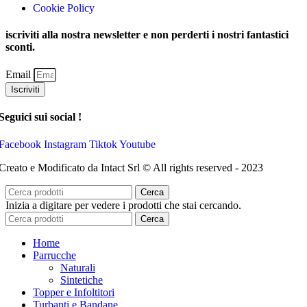
Cookie Policy
iscriviti alla nostra newsletter e non perderti i nostri fantastici
sconti.
Email
Iscriviti
Seguici sui social !
Facebook
Instagram
Tiktok
Youtube
Creato e Modificato da Intact Srl © All rights reserved - 2023
Cerca
Inizia a digitare per vedere i prodotti che stai cercando.
Cerca
Home
Parrucche
Naturali
Sintetiche
Topper e Infoltitori
Turbanti e Bandane