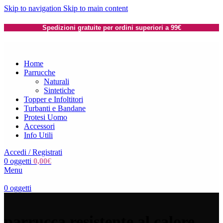
Skip to navigation
Skip to main content
Spedizioni gratuite per ordini superiori a 99€
Home
Parrucche
Naturali
Sintetiche
Topper e Infoltitori
Turbanti e Bandane
Protesi Uomo
Accessori
Info Utili
Accedi / Registrati
0
oggetti
0,00
€
Menu
0
oggetti
parrucca resistente al calore