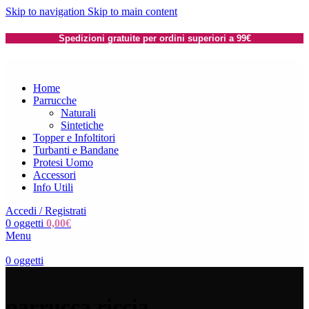
Skip to navigation
Skip to main content
Spedizioni gratuite per ordini superiori a 99€
Home
Parrucche
Naturali
Sintetiche
Topper e Infoltitori
Turbanti e Bandane
Protesi Uomo
Accessori
Info Utili
Accedi / Registrati
0
oggetti
0,00
€
Menu
0
oggetti
parrucca riccia