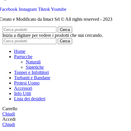
Facebook
Instagram
Tiktok
Youtube
Creato e Modificato da Intact Srl © All rights reserved - 2023
Cerca
Inizia a digitare per vedere i prodotti che stai cercando.
Cerca
Home
Parrucche
Naturali
Sintetiche
Topper e Infoltitori
Turbanti e Bandane
Protesi Uomo
Accessori
Info Utili
Lista dei desideri
Carrello
Chiudi
Accedi
Chiudi