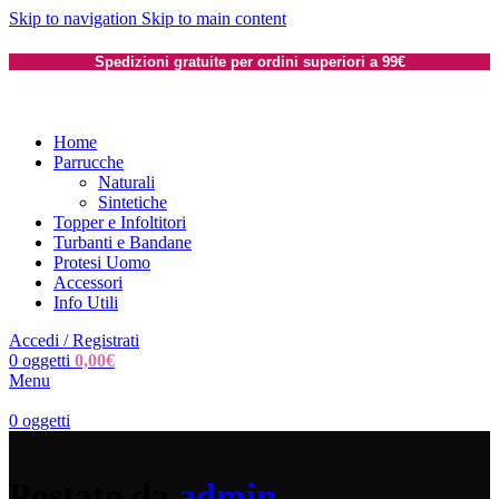
Skip to navigation
Skip to main content
Spedizioni gratuite per ordini superiori a 99€
Home
Parrucche
Naturali
Sintetiche
Topper e Infoltitori
Turbanti e Bandane
Protesi Uomo
Accessori
Info Utili
Accedi / Registrati
0
oggetti
0,00
€
Menu
0
oggetti
Postato da
admin