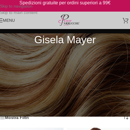
Spedizioni gratuite per ordini superiori a 99€
Skip to navigation
Skip to main content
MENU
Gisela Mayer
Le Parrucche, i topper, i toupet e i turbanti Gisela Mayer, noto marchio
Tedesco, sono una garanzia. I loro prodotti sono tutti Dispositivo
Medico muniti di marchio CE, dunque detraibili.
Abbiamo nel nostro store di parrucche online gran parte delle migliori
parrucche dell’ampia gamma Gisela Mayer, ma se volete potete
visualizzare l’intero catalogo online,
date un’occhiata qui
e
fateci
sapere
se c’è qualcosa che vi piace.
Home
/
Marche
/
Gisela Mayer
Visualizzazione di 1-12 di 212 risultati
Mostra Filtri