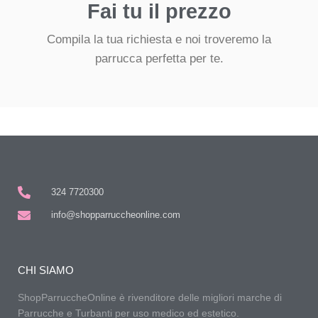
Fai tu il prezzo
Compila la tua richiesta e noi troveremo la
parrucca perfetta per te.
324 7720300
info@shopparruccheonline.com
CHI SIAMO
ShopParruccheOnline è rivenditore delle migliori marche di
Parrucche e Turbanti per uso medico ed estetico.