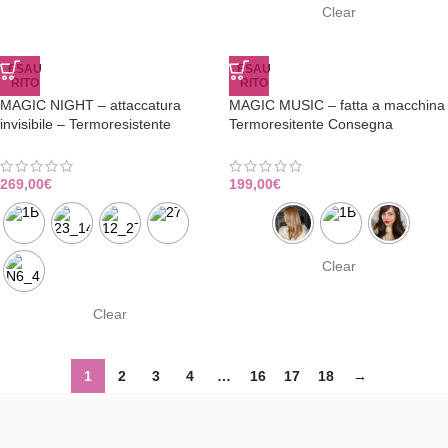
Clear
ESAU
ESAU
RITO
RITO
MAGIC NIGHT – attaccatura
MAGIC MUSIC – fatta a macchina
invisibile – Termoresistente
Termoresitente Consegna
Consegna Immediata
Immediata
269,00
€
199,00
€
Clear
Clear
1
2
3
4
…
16
17
18
→