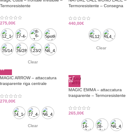
Magic Cuba – frontale invisibile –
NATURE CALL MONO LACE –
Termoresistente
Termoresistente – Consegna
Immediata
275,00
€
440,00
€
Clear
Clear
MAGIC ARROW – attaccatura
ESAU
trasparente riga centrale
RITO
Consegna Immediata
MAGIC EMMA – attaccatura
trasparente – Termoresistente
Consegna Immediata
270,00
€
265,00
€
Clear