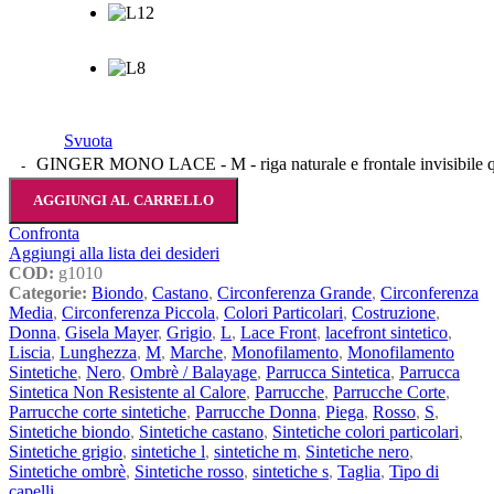
Svuota
GINGER MONO LACE - M - riga naturale e frontale invisibile q
AGGIUNGI AL CARRELLO
Confronta
Aggiungi alla lista dei desideri
COD:
g1010
Categorie:
Biondo
,
Castano
,
Circonferenza Grande
,
Circonferenza
Media
,
Circonferenza Piccola
,
Colori Particolari
,
Costruzione
,
Donna
,
Gisela Mayer
,
Grigio
,
L
,
Lace Front
,
lacefront sintetico
,
Liscia
,
Lunghezza
,
M
,
Marche
,
Monofilamento
,
Monofilamento
Sintetiche
,
Nero
,
Ombrè / Balayage
,
Parrucca Sintetica
,
Parrucca
Sintetica Non Resistente al Calore
,
Parrucche
,
Parrucche Corte
,
Parrucche corte sintetiche
,
Parrucche Donna
,
Piega
,
Rosso
,
S
,
Sintetiche biondo
,
Sintetiche castano
,
Sintetiche colori particolari
,
Sintetiche grigio
,
sintetiche l
,
sintetiche m
,
Sintetiche nero
,
Sintetiche ombrè
,
Sintetiche rosso
,
sintetiche s
,
Taglia
,
Tipo di
capelli