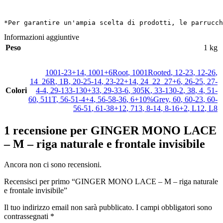
*Per garantire un'ampia scelta di prodotti, le parrucch
Informazioni aggiuntive
Peso
1 kg
1001-23+14
,
1001+6Root
,
1001Rooted
,
12-23
,
12-26
,
14_26R
,
1B
,
20-25-14
,
23-22+14
,
24_22_27+6
,
26-25
,
27-
Colori
4-4
,
29-133-130+33
,
29-33-6
,
305K
,
33-130-2
,
38
,
4
,
51-
60
,
511T
,
56-51-4+4
,
56-58-36
,
6+10%Grey
,
60
,
60-23
,
60-
56-51
,
61-38+12
,
713
,
8-14
,
8-16+2
,
L12
,
L8
1 recensione per
GINGER MONO LACE
– M – riga naturale e frontale invisibile
Ancora non ci sono recensioni.
Recensisci per primo “GINGER MONO LACE – M – riga naturale
e frontale invisibile”
Il tuo indirizzo email non sarà pubblicato.
I campi obbligatori sono
contrassegnati
*