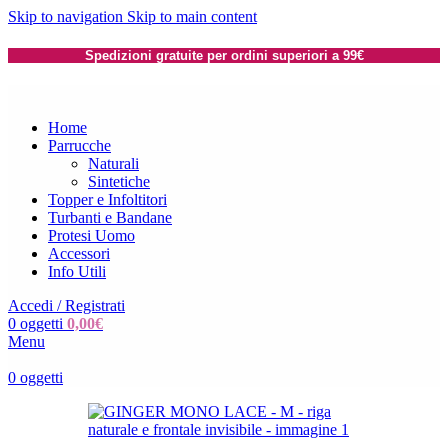
Skip to navigation
Skip to main content
Spedizioni gratuite per ordini superiori a 99€
Home
Parrucche
Naturali
Sintetiche
Topper e Infoltitori
Turbanti e Bandane
Protesi Uomo
Accessori
Info Utili
Accedi / Registrati
0
oggetti
0,00
€
Menu
0
oggetti