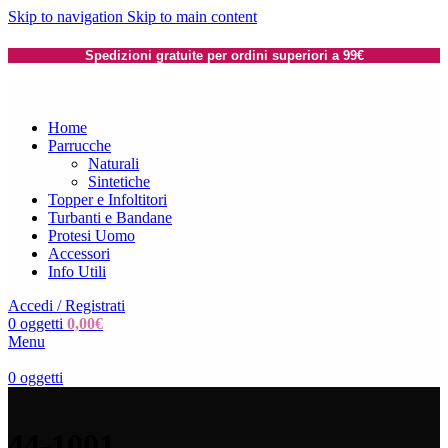
Skip to navigation
Skip to main content
Spedizioni gratuite per ordini superiori a 99€
Home
Parrucche
Naturali
Sintetiche
Topper e Infoltitori
Turbanti e Bandane
Protesi Uomo
Accessori
Info Utili
Accedi / Registrati
0
oggetti
0,00
€
Menu
0
oggetti
44-1001