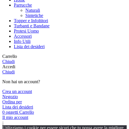
Parrucche
Naturali
Sintetiche
Topper e Infoltitori
Turbanti e Bandane
Protesi Uomo
Accessori
Info Utili
Lista dei desideri
Carrello
Chiudi
Accedi
Chiudi
Non hai un account?
Crea un account
Negozio
Ordina per
Lista dei desideri
0
oggetti
Carrello
Il mio account
;
Utilizziamo i cookie per essere sicuri che tu possa avere la migliore