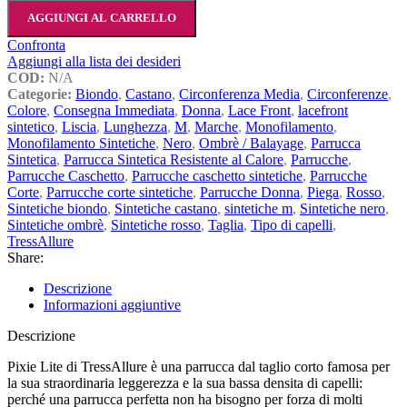
AGGIUNGI AL CARRELLO
Confronta
Aggiungi alla lista dei desideri
COD:
N/A
Categorie:
Biondo
,
Castano
,
Circonferenza Media
,
Circonferenze
,
Colore
,
Consegna Immediata
,
Donna
,
Lace Front
,
lacefront
sintetico
,
Liscia
,
Lunghezza
,
M
,
Marche
,
Monofilamento
,
Monofilamento Sintetiche
,
Nero
,
Ombrè / Balayage
,
Parrucca
Sintetica
,
Parrucca Sintetica Resistente al Calore
,
Parrucche
,
Parrucche Caschetto
,
Parrucche caschetto sintetiche
,
Parrucche
Corte
,
Parrucche corte sintetiche
,
Parrucche Donna
,
Piega
,
Rosso
,
Sintetiche biondo
,
Sintetiche castano
,
sintetiche m
,
Sintetiche nero
,
Sintetiche ombrè
,
Sintetiche rosso
,
Taglia
,
Tipo di capelli
,
TressAllure
Share:
Descrizione
Informazioni aggiuntive
Descrizione
Pixie Lite di TressAllure è una parrucca dal taglio corto famosa per
la sua straordinaria leggerezza e la sua bassa densita di capelli:
perché una parrucca perfetta non ha bisogno per forza di molti