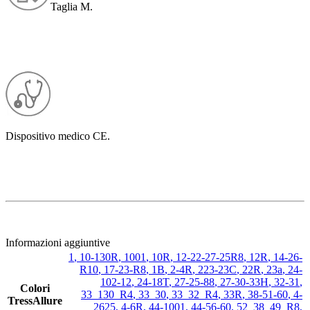
Taglia M.
Dispositivo medico CE.
Informazioni aggiuntive
1
,
10-130R
,
1001
,
10R
,
12-22-27-25R8
,
12R
,
14-26-
R10
,
17-23-R8
,
1B
,
2-4R
,
223-23C
,
22R
,
23a
,
24-
102-12
,
24-18T
,
27-25-88
,
27-30-33H
,
32-31
,
Colori
33_130_R4
,
33_30
,
33_32_R4
,
33R
,
38-51-60
,
4-
TressAllure
2625
,
4-6R
,
44-1001
,
44-56-60
,
52_38_49_R8
,