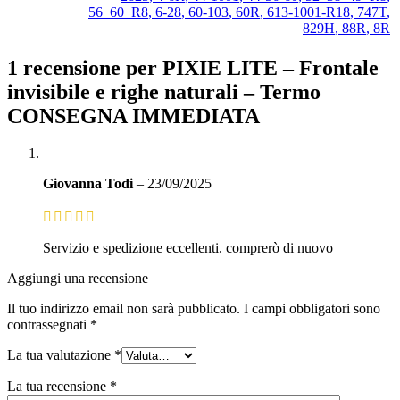
56_60_R8
,
6-28
,
60-103
,
60R
,
613-1001-R18
,
747T
,
829H
,
88R
,
8R
1 recensione per
PIXIE LITE – Frontale
invisibile e righe naturali – Termo
CONSEGNA IMMEDIATA
Giovanna Todi
–
23/09/2025
Servizio e spedizione eccellenti. comprerò di nuovo
Aggiungi una recensione
Il tuo indirizzo email non sarà pubblicato.
I campi obbligatori sono
contrassegnati
*
La tua valutazione
*
La tua recensione
*