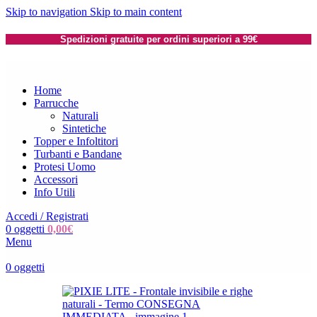
Skip to navigation
Skip to main content
Spedizioni gratuite per ordini superiori a 99€
Home
Parrucche
Naturali
Sintetiche
Topper e Infoltitori
Turbanti e Bandane
Protesi Uomo
Accessori
Info Utili
Accedi / Registrati
0
oggetti
0,00
€
Menu
0
oggetti