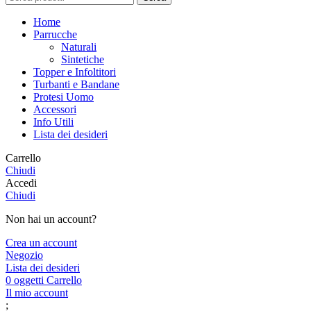
Home
Parrucche
Naturali
Sintetiche
Topper e Infoltitori
Turbanti e Bandane
Protesi Uomo
Accessori
Info Utili
Lista dei desideri
Carrello
Chiudi
Accedi
Chiudi
Non hai un account?
Crea un account
Negozio
Lista dei desideri
0
oggetti
Carrello
Il mio account
;