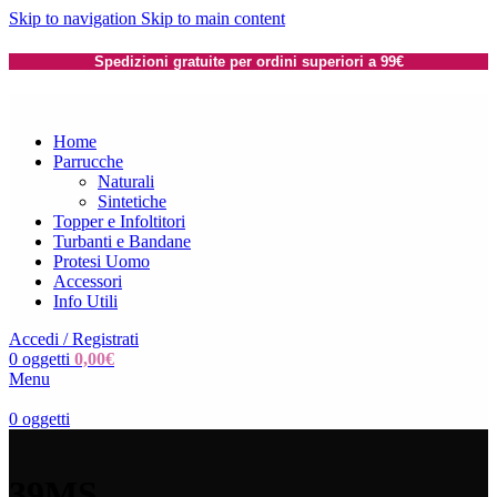
Skip to navigation
Skip to main content
Spedizioni gratuite per ordini superiori a 99€
Home
Parrucche
Naturali
Sintetiche
Topper e Infoltitori
Turbanti e Bandane
Protesi Uomo
Accessori
Info Utili
Accedi / Registrati
0
oggetti
0,00
€
Menu
0
oggetti
39MS