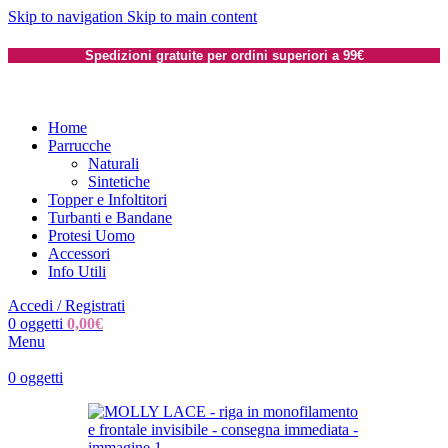
Skip to navigation
Skip to main content
Spedizioni gratuite per ordini superiori a 99€
Home
Parrucche
Naturali
Sintetiche
Topper e Infoltitori
Turbanti e Bandane
Protesi Uomo
Accessori
Info Utili
Accedi / Registrati
0
oggetti
0,00
€
Menu
0
oggetti