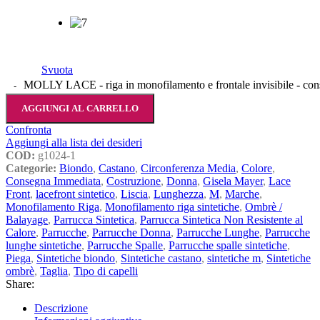
Svuota
MOLLY LACE - riga in monofilamento e frontale invisibile - con
AGGIUNGI AL CARRELLO
Confronta
Aggiungi alla lista dei desideri
COD:
g1024-1
Categorie:
Biondo
,
Castano
,
Circonferenza Media
,
Colore
,
Consegna Immediata
,
Costruzione
,
Donna
,
Gisela Mayer
,
Lace
Front
,
lacefront sintetico
,
Liscia
,
Lunghezza
,
M
,
Marche
,
Monofilamento Riga
,
Monofilamento riga sintetiche
,
Ombrè /
Balayage
,
Parrucca Sintetica
,
Parrucca Sintetica Non Resistente al
Calore
,
Parrucche
,
Parrucche Donna
,
Parrucche Lunghe
,
Parrucche
lunghe sintetiche
,
Parrucche Spalle
,
Parrucche spalle sintetiche
,
Piega
,
Sintetiche biondo
,
Sintetiche castano
,
sintetiche m
,
Sintetiche
ombrè
,
Taglia
,
Tipo di capelli
Share:
Descrizione