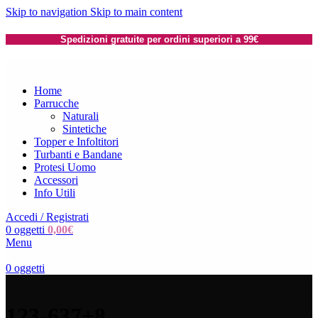
Skip to navigation
Skip to main content
Spedizioni gratuite per ordini superiori a 99€
Home
Parrucche
Naturali
Sintetiche
Topper e Infoltitori
Turbanti e Bandane
Protesi Uomo
Accessori
Info Utili
Accedi / Registrati
0
oggetti
0,00
€
Menu
0
oggetti
123-637+8