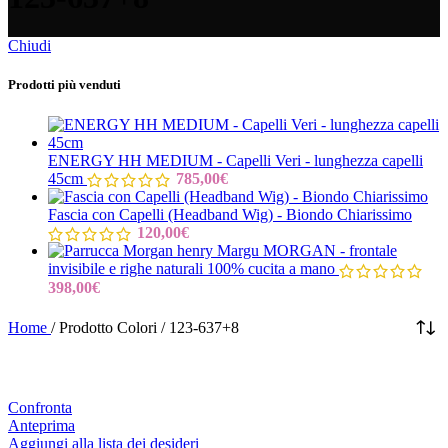
Chiudi
Prodotti più venduti
ENERGY HH MEDIUM - Capelli Veri - lunghezza capelli
45cm
785,00
€
Fascia con Capelli (Headband Wig) - Biondo Chiarissimo
120,00
€
MORGAN - frontale
invisibile e righe naturali 100% cucita a mano
398,00
€
Home
/
Prodotto Colori
/
123-637+8
Confronta
Anteprima
Aggiungi alla lista dei desideri