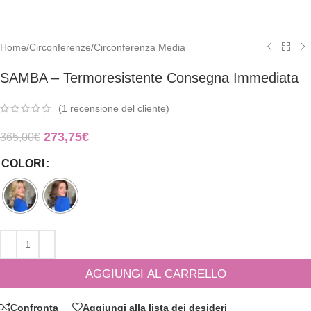
Home
/
Circonferenze
/
Circonferenza Media
SAMBA – Termoresistente Consegna Immediata
(
1
recensione del cliente)
273,75
€
365,00
€
COLORI
AGGIUNGI AL CARRELLO
Confronta
Aggiungi alla lista dei desideri