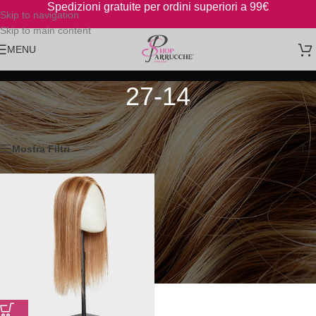
Spedizioni gratuite per ordini superiori a 99€
Skip to navigation
Skip to main content
MENU
27-14
Home
/
Prodotto Colori
/
27-14
Visualizzazione del risultato
Mostra Filtri