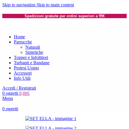
Skip to navigation
Skip to main content
Spedizioni gratuite per ordini superiori a 99€
Home
Parrucche
Naturali
Sintetiche
Topper e Infoltitori
Turbanti e Bandane
Protesi Uomo
Accessori
Info Utili
Accedi / Registrati
0
oggetti
0,00
€
Menu
0
oggetti