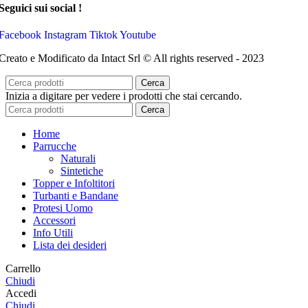
Seguici sui social !
Facebook
Instagram
Tiktok
Youtube
Creato e Modificato da Intact Srl © All rights reserved - 2023
Cerca
Inizia a digitare per vedere i prodotti che stai cercando.
Cerca
Home
Parrucche
Naturali
Sintetiche
Topper e Infoltitori
Turbanti e Bandane
Protesi Uomo
Accessori
Info Utili
Lista dei desideri
Carrello
Chiudi
Accedi
Chiudi